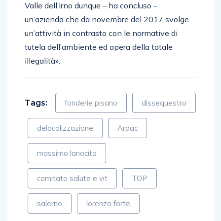
Valle dell’Irno dunque – ha concluso –
un’azienda che da novembre del 2017 svolge
un’attività in contrasto con le normative di
tutela dell’ambiente ed opera della totale
illegalità».
Tags:
fonderie pisano
dissequestro
delocalizzazione
Arpac
massimo lanocita
comitato salute e vit
TOP
salerno
lorenzo forte