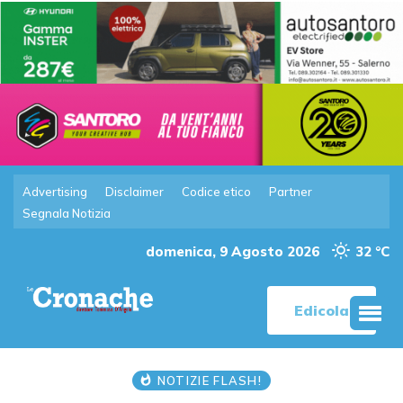
Advertising
Disclaimer
Codice etico
Partner
Segnala Notizia
domenica, 9 Agosto 2026
32 °C
Edicola
NOTIZIE FLASH!