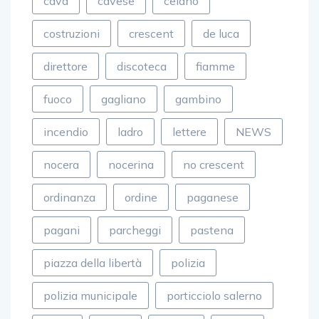
cava
cavese
celano
costruzioni
crescent
de luca
direttore
discoteca
fiamme
fuoco
gagliano
gambino
incendio
ladro
lettere
NEWS
nocera
nocerina
no crescent
ordinanza
ordine
paganese
pagani
parcheggi
pastena
piazza della libertà
polizia
polizia municipale
porticciolo salerno