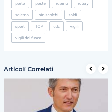
porto
poste
rapina
rotary
salerno
siniscalchi
soldi
sport
TOP
udc
vigili
vigili del fuoco
Articoli Correlati