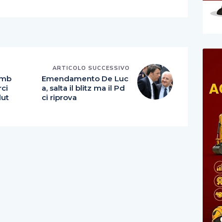
E
ARTICOLO SUCCESSIVO
’amb
Emendamento De Luc
rci
a, salta il blitz ma il Pd
lut
ci riprova