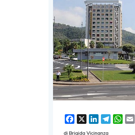
Facebook
X
LinkedI
Tele
W
di Brigida Vicinanza