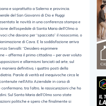
pana e soprattutto a Salerno e provincia.
 generale del San Giovanni di Dio e Ruggi
esentato le novità in una conferenza stampa e
azione dell’ospedale di Santa Maria dell’Olmo a
 voci che davano per “spacciato” il nosocomio, o
 rianimazione di Cava. E la soddisfazione arriva
enzo Servalli: “Desidero esprimere
e – afferma il primo cittadino – per aver voluto
pposizioni e allarmismi lanciati ad arte, sul
maniera definitiva, i quattro posti della
diatria. Parole di verità ed inequivoche circa le
 contenute nell’Atto Aziendale in corso di
onfermano, tra l’altro, le rassicurazioni che ho
adini. Sul Santa Maria dell’Olmo sono state
zioni politiche e spero che finalmente si