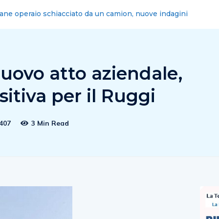
ne: Radio City, primo programma a 13 anni
nuovo atto aziendale,
itiva per il Ruggi
407
3 Min Read