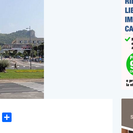
n
gram
hatsApp
Email
Condividi