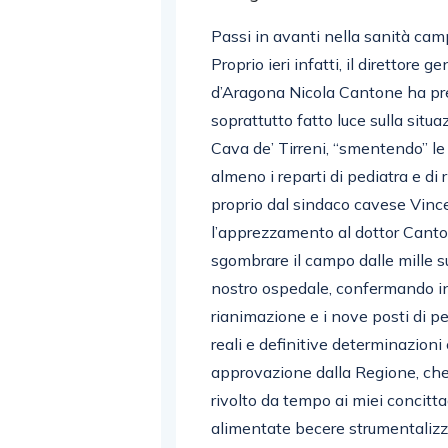
Passi in avanti nella sanità cam
Proprio ieri infatti, il direttore
d’Aragona Nicola Cantone ha pr
soprattutto fatto luce sulla situ
Cava de’ Tirreni, “smentendo” le
almeno i reparti di pediatra e di
proprio dal sindaco cavese Vinc
l’apprezzamento al dottor Canton
sgombrare il campo dalle mille su
nostro ospedale, confermando in 
rianimazione e i nove posti di pe
reali e definitive determinazioni
approvazione dalla Regione, che c
rivolto da tempo ai miei concitt
alimentate becere strumentalizza