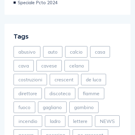
Speciale Pcto 2024
Tags
abusivo
auto
calcio
casa
cava
cavese
celano
costruzioni
crescent
de luca
direttore
discoteca
fiamme
fuoco
gagliano
gambino
incendio
ladro
lettere
NEWS
nocera
nocerina
no crescent