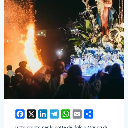
Facebook
X
LinkedIn
Telegram
WhatsApp
Email
Condivid
Tutto pronto per la notte dei falò a Marina di