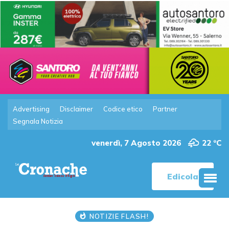
Advertising
Disclaimer
Codice etico
Partner
Segnala Notizia
venerdì, 7 Agosto 2026
22 °C
Edicola
NOTIZIE FLASH!