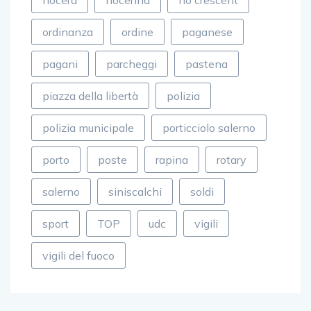
ordinanza
ordine
paganese
pagani
parcheggi
pastena
piazza della libertà
polizia
polizia municipale
porticciolo salerno
porto
poste
rapina
rotary
salerno
siniscalchi
soldi
sport
TOP
udc
vigili
vigili del fuoco