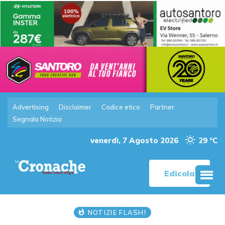
Advertising
Disclaimer
Codice etico
Partner
Segnala Notizia
venerdì, 7 Agosto 2026
29 °C
Edicola
NOTIZIE FLASH!