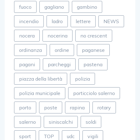
fuoco
gagliano
gambino
incendio
ladro
lettere
NEWS
nocera
nocerina
no crescent
ordinanza
ordine
paganese
pagani
parcheggi
pastena
piazza della libertà
polizia
polizia municipale
porticciolo salerno
porto
poste
rapina
rotary
salerno
siniscalchi
soldi
sport
TOP
udc
vigili