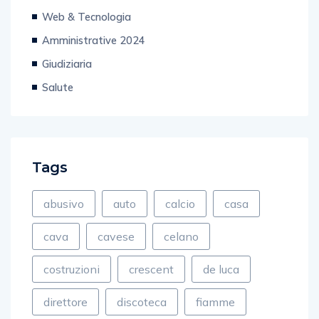
Web & Tecnologia
Amministrative 2024
Giudiziaria
Salute
Tags
abusivo
auto
calcio
casa
cava
cavese
celano
costruzioni
crescent
de luca
direttore
discoteca
fiamme