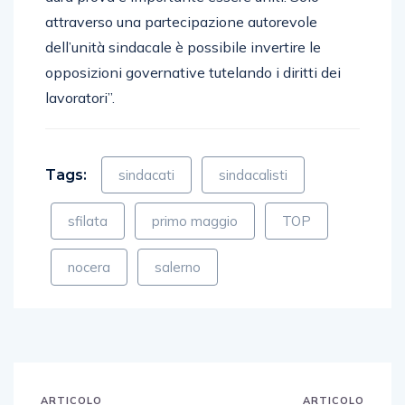
attraverso una partecipazione autorevole
dell’unità sindacale è possibile invertire le
opposizioni governative tutelando i diritti dei
lavoratori”.
Tags:
sindacati
sindacalisti
sfilata
primo maggio
TOP
nocera
salerno
ARTICOLO
ARTICOLO