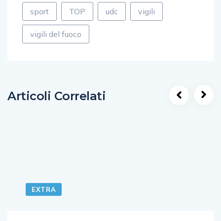
sport
TOP
udc
vigili
vigili del fuoco
Articoli Correlati
EXTRA