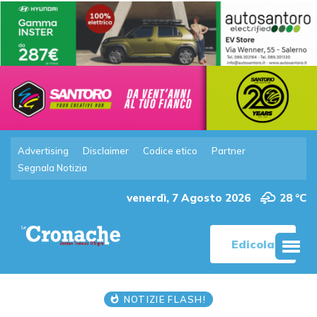
Advertising
Disclaimer
Codice etico
Partner
Segnala Notizia
venerdì, 7 Agosto 2026
28 °C
Edicola
NOTIZIE FLASH!