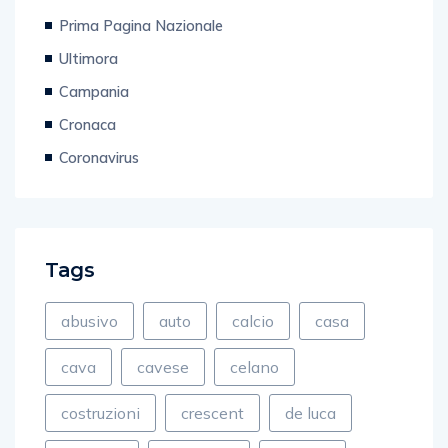
Prima Pagina Nazionale
Ultimora
Campania
Cronaca
Coronavirus
Tags
abusivo
auto
calcio
casa
cava
cavese
celano
costruzioni
crescent
de luca