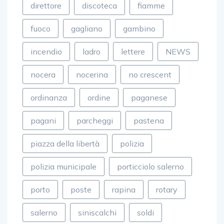
direttore
discoteca
fiamme
fuoco
gagliano
gambino
incendio
ladro
lettere
NEWS
nocera
nocerina
no crescent
ordinanza
ordine
paganese
pagani
parcheggi
pastena
piazza della libertà
polizia
polizia municipale
porticciolo salerno
porto
poste
rapina
rotary
salerno
siniscalchi
soldi