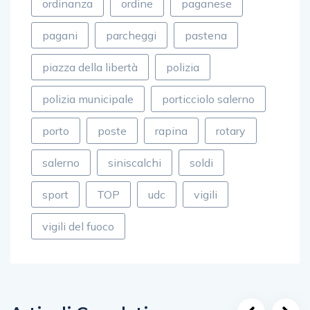
ordinanza
ordine
paganese
pagani
parcheggi
pastena
piazza della libertà
polizia
polizia municipale
porticciolo salerno
porto
poste
rapina
rotary
salerno
siniscalchi
soldi
sport
TOP
udc
vigili
vigili del fuoco