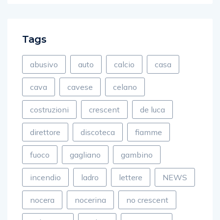
Tags
abusivo
auto
calcio
casa
cava
cavese
celano
costruzioni
crescent
de luca
direttore
discoteca
fiamme
fuoco
gagliano
gambino
incendio
ladro
lettere
NEWS
nocera
nocerina
no crescent