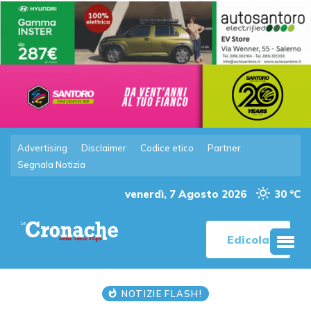
Advertising
Disclaimer
Codice etico
Partner
Segnala Notizia
venerdì, 7 Agosto 2026
30 °C
Edicola
NOTIZIE FLASH!