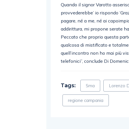
Quando il signor Varotto asserisc
provvederebbe’ io rispondo ‘Graz
pagare, né a me, né ai capoimpiant
addirittura, mi propone serate ha
Peccato che proprio questa parte
qualcosa di mistificato e totalme
quell’incontro non ho mai più vi
telefonici”, conclude Di Domenic
Tags:
Sma
Lorenzo 
regione campania