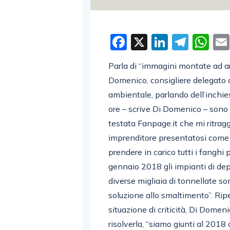
Facebook
X
LinkedI
Tele
W
Parla di “immagini montate ad ar
Domenico, consigliere delegato 
ambientale, parlando dell’inchiest
ore – scrive Di Domenico – sono st
testata Fanpage.it che mi ritra
imprenditore presentatosi come P
prendere in carico tutti i fanghi 
gennaio 2018 gli impianti di de
diverse migliaia di tonnellate so
soluzione allo smaltimento”. Rip
situazione di criticità, Di Domeni
risolverla, “siamo giunti al 2018