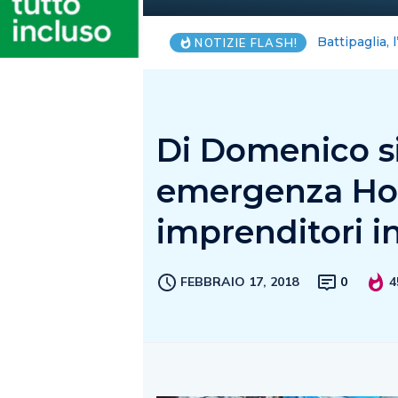
Arechi e Vol
NOTIZIE FLASH!
Di Domenico si
emergenza Ho i
imprenditori i
FEBBRAIO 17, 2018
0
4