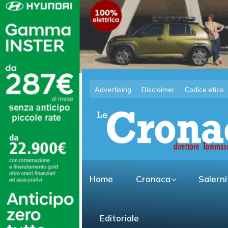
Advertising
Disclaimer
Codice etico
Home
Cronaca
Salern
Editoriale