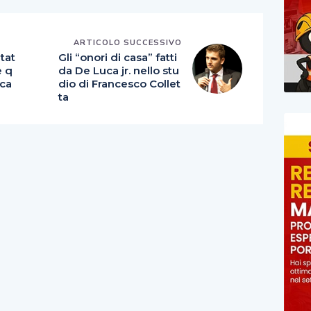
E
ARTICOLO SUCCESSIVO
tat
Gli “onori di casa” fatti
e q
da De Luca jr. nello stu
sca
dio di Francesco Collet
ta