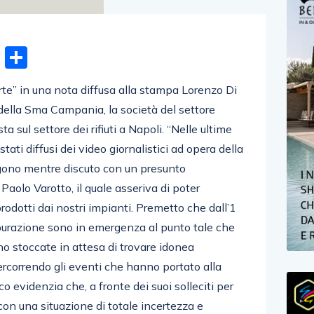
n
gram
hatsApp
Email
Condividi
te” in una nota diffusa alla stampa Lorenzo Di
della Sma Campania, la società del settore
a sul settore dei rifiuti a Napoli. “Nelle ultime
ati diffusi dei video giornalistici ad opera della
ggono mentre discuto con un presunto
aolo Varotto, il quale asseriva di poter
prodotti dai nostri impianti. Premetto che dall’1
purazione sono in emergenza al punto tale che
no stoccate in attesa di trovare idonea
ercorrendo gli eventi che hanno portato alla
co evidenzia che, a fronte dei suoi solleciti per
 con una situazione di totale incertezza e