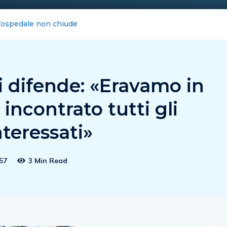
pe: la nota del Comune non chiude la vicenda
 difende: «Eravamo in
ncontrato tutti gli
nteressati»
57
3 Min Read