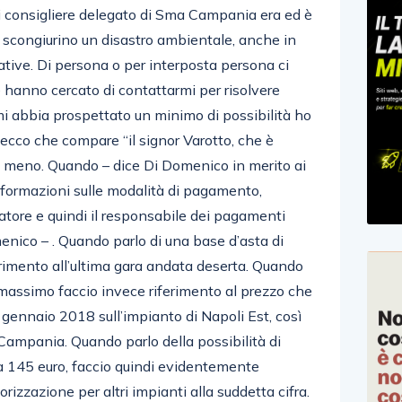
di consigliere delegato di Sma Campania era ed è
 scongiurino un disastro ambientale, anche in
tive. Di persona o per interposta persona ci
e hanno cercato di contattarmi per risolvere
 abbia prospettato un minimo di possibilità ho
 ecco che compare “il signor Varotto, che è
né meno. Quando – dice Di Domenico in merito ai
nformazioni sulle modalità di pagamento,
ratore e quindi il responsabile dei pagamenti
nico – . Quando parlo di una base d’asta di
erimento all’ultima gara andata deserta. Quando
massimo faccio invece riferimento al prezzo che
gennaio 2018 sull’impianto di Napoli Est, così
Campania. Quando parlo della possibilità di
 a 145 euro, faccio quindi evidentemente
rizzazione per altri impianti alla suddetta cifra.