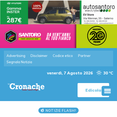
Advertising
Disclaimer
Codice etico
Partner
Segnala Notizia
venerdì, 7 Agosto 2026
30 °C
Edicola
NOTIZIE FLASH!