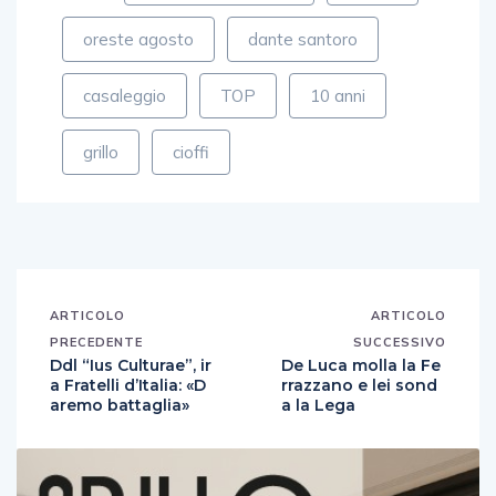
oreste agosto
dante santoro
casaleggio
TOP
10 anni
grillo
cioffi
ARTICOLO
ARTICOLO
PRECEDENTE
SUCCESSIVO
Ddl “Ius Culturae”, ir
De Luca molla la Fe
a Fratelli d’Italia: «D
rrazzano e lei sond
aremo battaglia»
a la Lega