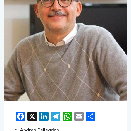
Facebook
X
LinkedIn
Telegram
WhatsApp
Email
Condivid
di Andrea Pellegrino