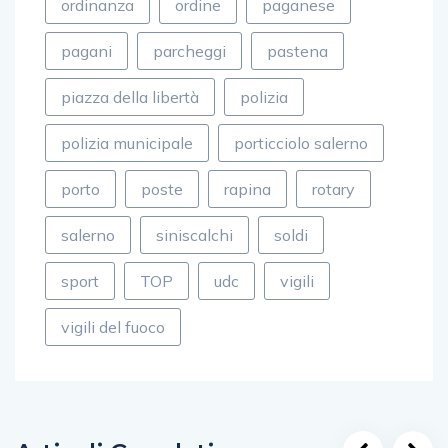
ordinanza
ordine
paganese
pagani
parcheggi
pastena
piazza della libertà
polizia
polizia municipale
porticciolo salerno
porto
poste
rapina
rotary
salerno
siniscalchi
soldi
sport
TOP
udc
vigili
vigili del fuoco