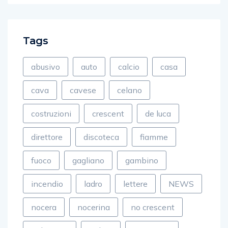
Tags
abusivo
auto
calcio
casa
cava
cavese
celano
costruzioni
crescent
de luca
direttore
discoteca
fiamme
fuoco
gagliano
gambino
incendio
ladro
lettere
NEWS
nocera
nocerina
no crescent