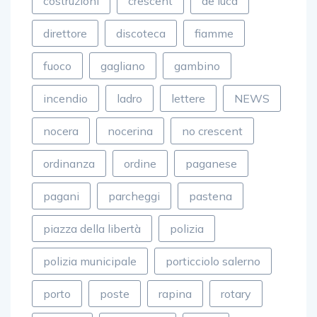
costruzioni
crescent
de luca
direttore
discoteca
fiamme
fuoco
gagliano
gambino
incendio
ladro
lettere
NEWS
nocera
nocerina
no crescent
ordinanza
ordine
paganese
pagani
parcheggi
pastena
piazza della libertà
polizia
polizia municipale
porticciolo salerno
porto
poste
rapina
rotary