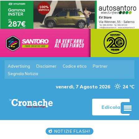
Advertising
Disclaimer
Codice etico
Partner
Segnala Notizia
venerdì, 7 Agosto 2026
24 °C
Edicola
NOTIZIE FLASH!