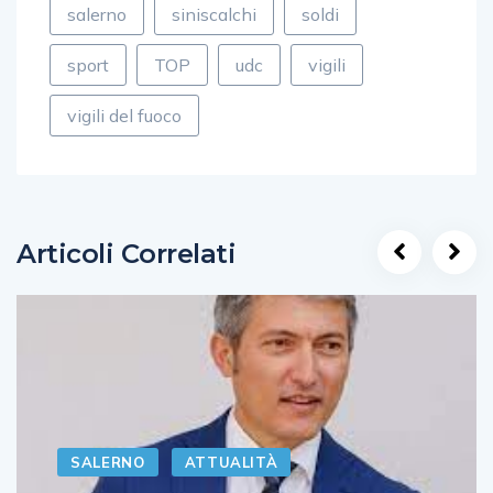
salerno
siniscalchi
soldi
sport
TOP
udc
vigili
vigili del fuoco
Articoli Correlati
SALERNO
ATTUALITÀ