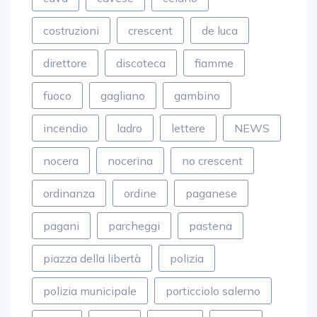
costruzioni
crescent
de luca
direttore
discoteca
fiamme
fuoco
gagliano
gambino
incendio
ladro
lettere
NEWS
nocera
nocerina
no crescent
ordinanza
ordine
paganese
pagani
parcheggi
pastena
piazza della libertà
polizia
polizia municipale
porticciolo salerno