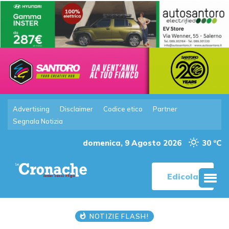
Advertising
Disclaimer
Codice etico
Partner
Segnala Notizia
domenica, 9 Agosto 2026
30 °C
Edicola
NOTIZIE FLASH!