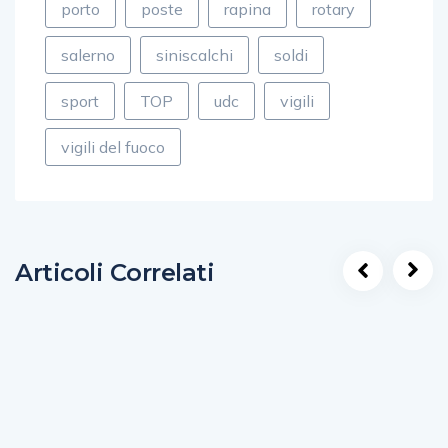
porto
poste
rapina
rotary
salerno
siniscalchi
soldi
sport
TOP
udc
vigili
vigili del fuoco
Articoli Correlati