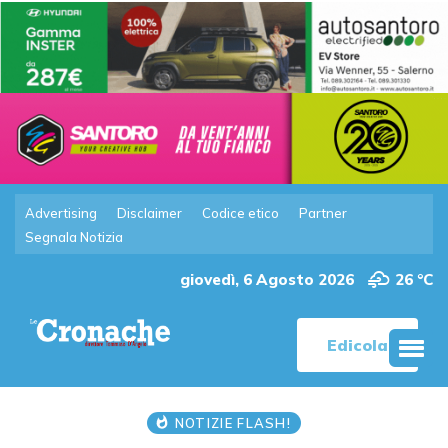
Advertising
Disclaimer
Codice etico
Partner
Segnala Notizia
giovedì, 6 Agosto 2026
26 °C
Edicola
NOTIZIE FLASH!