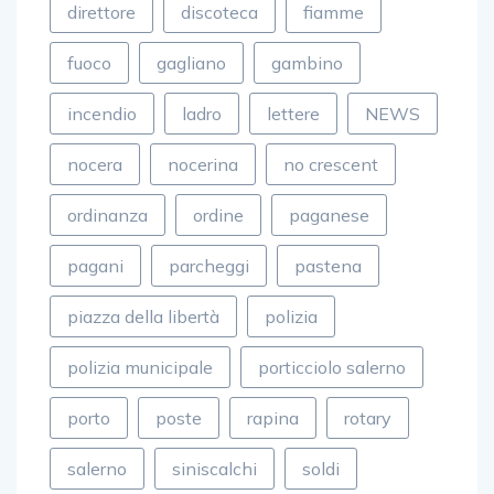
direttore
discoteca
fiamme
fuoco
gagliano
gambino
incendio
ladro
lettere
NEWS
nocera
nocerina
no crescent
ordinanza
ordine
paganese
pagani
parcheggi
pastena
piazza della libertà
polizia
polizia municipale
porticciolo salerno
porto
poste
rapina
rotary
salerno
siniscalchi
soldi