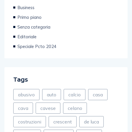
Business
Primo piano
Senza categoria
Editoriale
Speciale Pcto 2024
Tags
abusivo
auto
calcio
casa
cava
cavese
celano
costruzioni
crescent
de luca