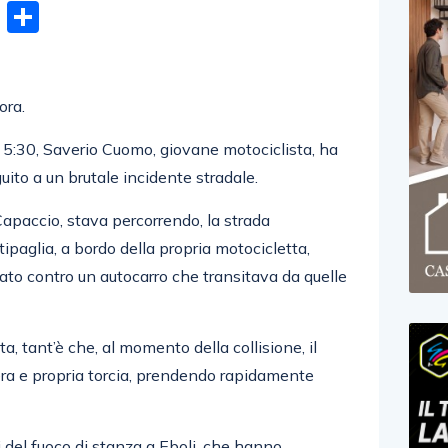
n
gram
hatsApp
Email
Condividi
ora.
lle 5:30, Saverio Cuomo, giovane motociclista, ha
guito a un brutale incidente stradale.
Capaccio, stava percorrendo, la strada
ipaglia, a bordo della propria motocicletta,
tato contro un autocarro che transitava da quelle
a, tant’è che, al momento della collisione, il
era e propria torcia, prendendo rapidamente
li del fuoco di stanza a Eboli, che hanno