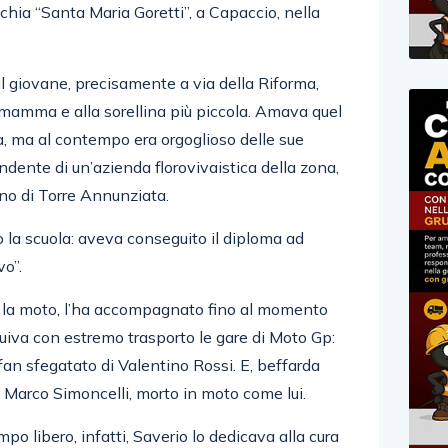
chia “Santa Maria Goretti”, a Capaccio, nella
l giovane, precisamente a via della Riforma,
 mamma e alla sorellina più piccola. Amava quel
eva, ma al contempo era orgoglioso delle sue
endente di un’azienda florovivaistica della zona,
rano di Torre Annunziata.
la scuola: aveva conseguito il diploma ad
vo”.
 la moto, l’ha accompagnato fino al momento
eguiva con estremo trasporto le gare di Moto Gp:
an sfegatato di Valentino Rossi. E, beffarda
e Marco Simoncelli, morto in moto come lui.
empo libero, infatti, Saverio lo dedicava alla cura