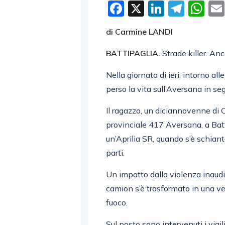
Facebook
X
LinkedI
Tele
W
di Carmine LANDI
BATTIPAGLIA.
Strade killer. Anc
Nella giornata di ieri, intorno a
perso la vita sull’Aversana in se
Il ragazzo, un diciannovenne di 
provinciale 417 Aversana, a Batt
un’Aprilia SR, quando s’è schian
parti.
Un impatto dalla violenza inaudit
camion s’è trasformato in una v
fuoco.
Sul posto sono intervenuti i vigi