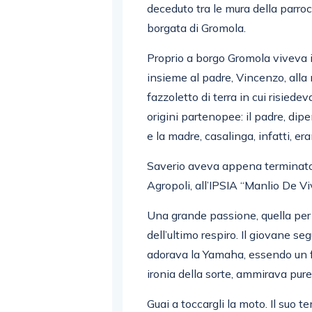
deceduto tra le mura della parroc
borgata di Gromola.
Proprio a borgo Gromola viveva i
insieme al padre, Vincenzo, alla
fazzoletto di terra in cui risied
origini partenopee: il padre, dip
e la madre, casalinga, infatti, e
Saverio aveva appena terminato 
Agropoli, all’IPSIA “Manlio De Vi
Una grande passione, quella per
dell’ultimo respiro. Il giovane s
adorava la Yamaha, essendo un f
ironia della sorte, ammirava pur
Guai a toccargli la moto. Il suo t