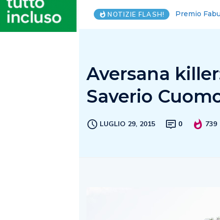
Portici-Erco
NOTIZIE FLASH!
Aversana killer
Saverio Cuom
LUGLIO 29, 2015
0
739