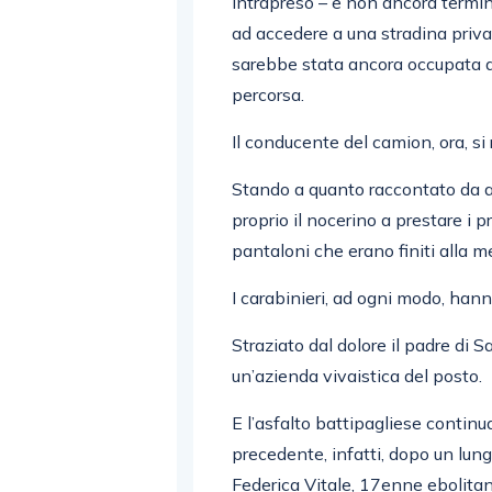
intrapreso – e non ancora termina
ad accedere a una stradina privat
sarebbe stata ancora occupata d
percorsa.
Il conducente del camion, ora, si
Stando a quanto raccontato da a
proprio il nocerino a prestare i 
pantaloni che erano finiti alla m
I carabinieri, ad ogni modo, han
Straziato dal dolore il padre di 
un’azienda vivaistica del posto.
E l’asfalto battipagliese continua
precedente, infatti, dopo un lung
Federica Vitale, 17enne ebolitana