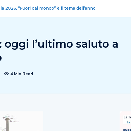
lano: Piero De Luca (Pd), da Bignami menzogna clamorosa,
: oggi l’ultimo saluto a
o
4 Min Read