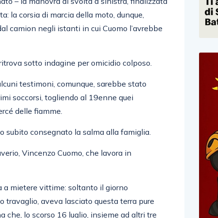
to – la manovra di svolta a sinistra, finalizzata
a: la corsia di marcia della moto, dunque,
al camion negli istanti in cui Cuomo l’avrebbe
 ritrova sotto indagine per omicidio colposo.
lcuni testimoni, comunque, sarebbe stato
primi soccorsi, togliendo al 19enne quei
ercé delle fiamme.
no subito consegnato la salma alla famiglia.
Saverio, Vincenzo Cuomo, che lavora in
 a mietere vittime: soltanto il giorno
o travaglio, aveva lasciato questa terra pure
 che, lo scorso 16 luglio, insieme ad altri tre