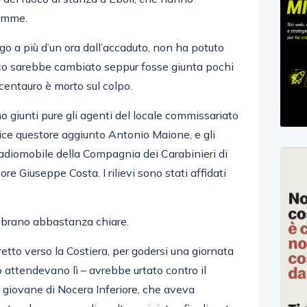
iamme.
go a più d’un ora dall’accaduto, non ha potuto
oco sarebbe cambiato seppur fosse giunta pochi
centauro è morto sul colpo.
o giunti pure gli agenti del locale commissariato
 vice questore aggiunto Antonio Maione, e gli
adiomobile della Compagnia dei Carabinieri di
re Giuseppe Costa. I rilievi sono stati affidati
embrano abbastanza chiare.
iretto verso la Costiera, per godersi una giornata
o attendevano lì – avrebbe urtato contro il
 giovane di Nocera Inferiore, che aveva