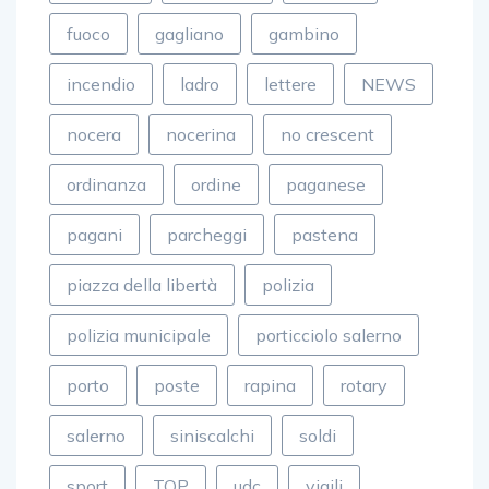
fuoco
gagliano
gambino
incendio
ladro
lettere
NEWS
nocera
nocerina
no crescent
ordinanza
ordine
paganese
pagani
parcheggi
pastena
piazza della libertà
polizia
polizia municipale
porticciolo salerno
porto
poste
rapina
rotary
salerno
siniscalchi
soldi
sport
TOP
udc
vigili