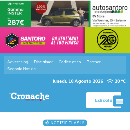
Advertising
Disclaimer
Codice etico
Partner
Segnala Notizia
lunedì, 10 Agosto 2026
20 °C
Edicola
NOTIZIE FLASH!