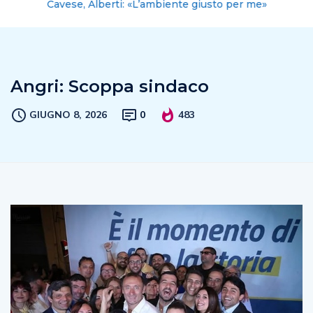
Cavese, Alberti: «L’ambiente giusto per me»
Angri: Scoppa sindaco
GIUGNO 8, 2026
0
483