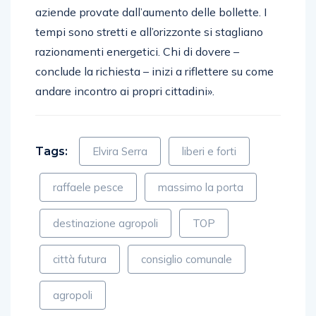
aziende provate dall’aumento delle bollette. I
tempi sono stretti e all’orizzonte si stagliano
razionamenti energetici. Chi di dovere –
conclude la richiesta – inizi a riflettere su come
andare incontro ai propri cittadini».
Tags:
Elvira Serra
liberi e forti
raffaele pesce
massimo la porta
destinazione agropoli
TOP
città futura
consiglio comunale
agropoli