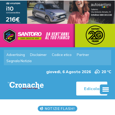
Advertising
Disclaimer
Codice etico
Partner
Segnala Notizia
giovedì, 6 Agosto 2026
20 °C
Edicola
NOTIZIE FLASH!