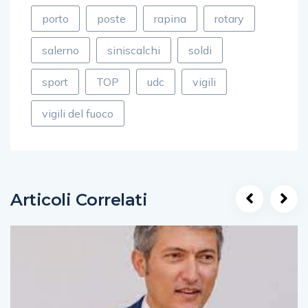
porto
poste
rapina
rotary
salerno
siniscalchi
soldi
sport
TOP
udc
vigili
vigili del fuoco
Articoli Correlati