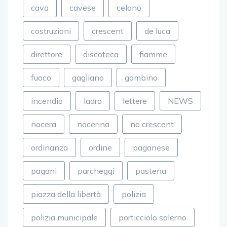
cava
cavese
celano
costruzioni
crescent
de luca
direttore
discoteca
fiamme
fuoco
gagliano
gambino
incendio
ladro
lettere
NEWS
nocera
nocerina
no crescent
ordinanza
ordine
paganese
pagani
parcheggi
pastena
piazza della libertà
polizia
polizia municipale
porticciolo salerno