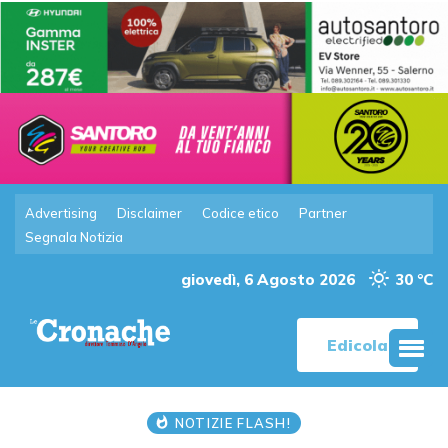
Advertising
Disclaimer
Codice etico
Partner
Segnala Notizia
giovedì, 6 Agosto 2026
30 °C
Edicola
NOTIZIE FLASH!