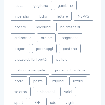
fuoco
gagliano
gambino
incendio
ladro
lettere
NEWS
nocera
nocerina
no crescent
ordinanza
ordine
paganese
pagani
parcheggi
pastena
piazza della libertà
polizia
polizia municipale
porticciolo salerno
porto
poste
rapina
rotary
salerno
siniscalchi
soldi
sport
TOP
udc
vigili