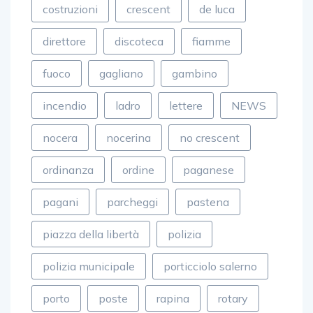
costruzioni
crescent
de luca
direttore
discoteca
fiamme
fuoco
gagliano
gambino
incendio
ladro
lettere
NEWS
nocera
nocerina
no crescent
ordinanza
ordine
paganese
pagani
parcheggi
pastena
piazza della libertà
polizia
polizia municipale
porticciolo salerno
porto
poste
rapina
rotary