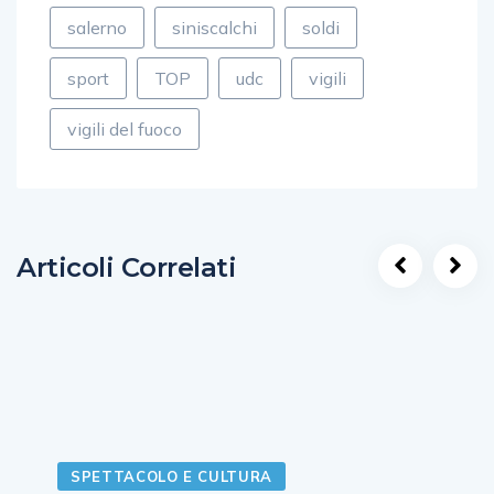
salerno
siniscalchi
soldi
sport
TOP
udc
vigili
vigili del fuoco
Articoli Correlati
SPETTACOLO E CULTURA