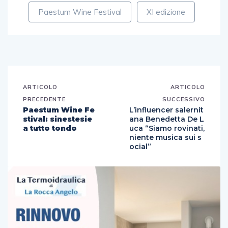
Paestum Wine Festival
XI edizione
ARTICOLO
ARTICOLO
PRECEDENTE
SUCCESSIVO
Paestum Wine Fe
L’influencer salernit
stival: sinestesie
ana Benedetta De L
a tutto tondo
uca “Siamo rovinati,
niente musica sui s
ocial”