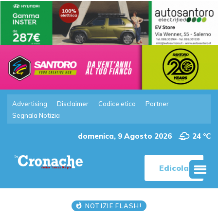
Advertising
Disclaimer
Codice etico
Partner
Segnala Notizia
domenica, 9 Agosto 2026
24 °C
Edicola
NOTIZIE FLASH!