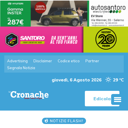
Advertising
Disclaimer
Codice etico
Partner
Segnala Notizia
giovedì, 6 Agosto 2026
29 °C
Edicola
NOTIZIE FLASH!