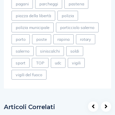
pagani
parcheggi
pastena
piazza della libertà
polizia
polizia municipale
porticciolo salerno
porto
poste
rapina
rotary
salerno
siniscalchi
soldi
sport
TOP
udc
vigili
vigili del fuoco
Articoli Correlati