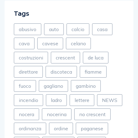
Tags
abusivo
auto
calcio
casa
cava
cavese
celano
costruzioni
crescent
de luca
direttore
discoteca
fiamme
fuoco
gagliano
gambino
incendio
ladro
lettere
NEWS
nocera
nocerina
no crescent
ordinanza
ordine
paganese