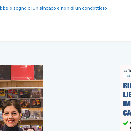
no e benessere mentale: da Salerno cresce l’attenzione alla sal