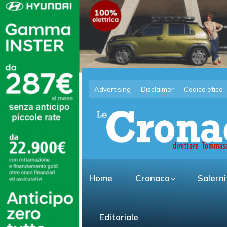
Advertising
Disclaimer
Codice etico
Home
Cronaca
Salern
Editoriale