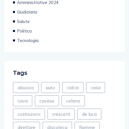
Amministrative 2024
Giudiziaria
Salute
Politica
Tecnologia
Tags
abusivo
auto
calcio
casa
cava
cavese
celano
costruzioni
crescent
de luca
direttore
discoteca
fiamme