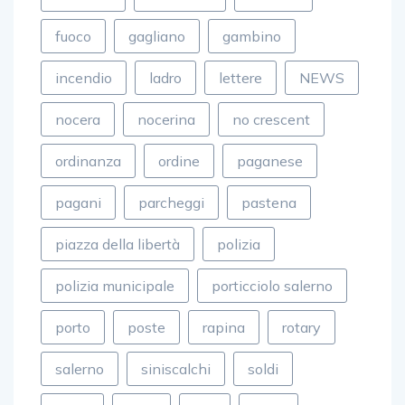
fuoco
gagliano
gambino
incendio
ladro
lettere
NEWS
nocera
nocerina
no crescent
ordinanza
ordine
paganese
pagani
parcheggi
pastena
piazza della libertà
polizia
polizia municipale
porticciolo salerno
porto
poste
rapina
rotary
salerno
siniscalchi
soldi