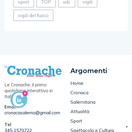
sport
TOP
udc
vigili
vigili del fuoco
Argomenti
Home
Le Cronache, il primo
quotidiano interattivo in
Cronaca
Italia.
Salernitana
Email
:
Attualità
cronacasalerno@gmail.com
Sport
Tel
:
Spettacolo e Cultura
345 1570722