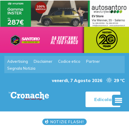
Advertising
Disclaimer
Codice etico
Partner
Segnala Notizia
venerdì, 7 Agosto 2026
29 °C
Edicola
NOTIZIE FLASH!