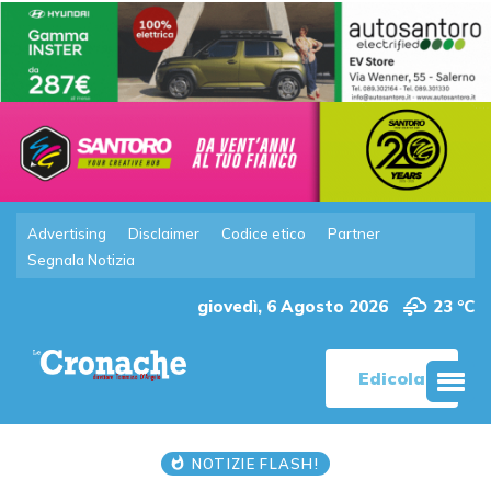
Advertising
Disclaimer
Codice etico
Partner
Segnala Notizia
giovedì, 6 Agosto 2026
23 °C
Edicola
NOTIZIE FLASH!