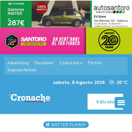
Advertising
Disclaimer
Codice etico
Partner
Segnala Notizia
sabato, 8 Agosto 2026
20 °C
Edicola
NOTIZIE FLASH!