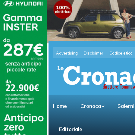
Advertising
Disclaimer
Codice etico
Home
Cronaca
Salern
Editoriale