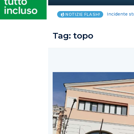
Salerno, anz
NOTIZIE FLASH!
Tag:
topo