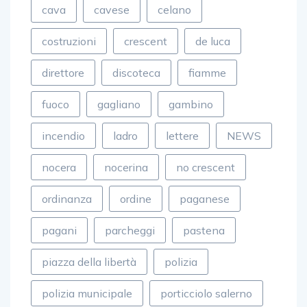
cava
cavese
celano
costruzioni
crescent
de luca
direttore
discoteca
fiamme
fuoco
gagliano
gambino
incendio
ladro
lettere
NEWS
nocera
nocerina
no crescent
ordinanza
ordine
paganese
pagani
parcheggi
pastena
piazza della libertà
polizia
polizia municipale
porticciolo salerno