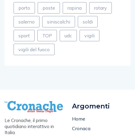
porto
poste
rapina
rotary
salerno
siniscalchi
soldi
sport
TOP
udc
vigili
vigili del fuoco
Argomenti
Home
Le Cronache, il primo
quotidiano interattivo in
Cronaca
Italia.