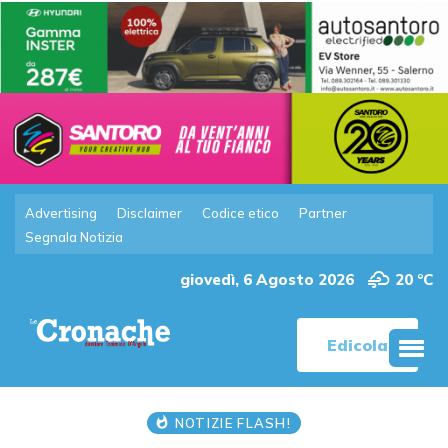
Advertising
Disclaimer
Codice etico
Partner
Segnala Notizia
giovedì, 6 Agosto 2026
20 °C
Edicola
NOTIZIE FLASH!