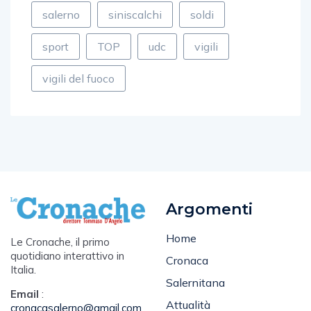
salerno
siniscalchi
soldi
sport
TOP
udc
vigili
vigili del fuoco
Argomenti
Home
Le Cronache, il primo
quotidiano interattivo in
Cronaca
Italia.
Salernitana
Email
:
Attualità
cronacasalerno@gmail.com