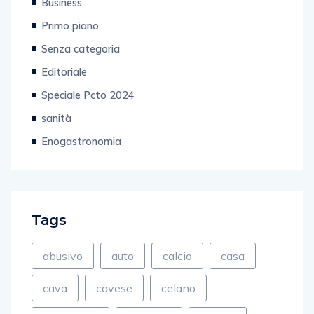
Business
Primo piano
Senza categoria
Editoriale
Speciale Pcto 2024
sanità
Enogastronomia
Tags
abusivo
auto
calcio
casa
cava
cavese
celano