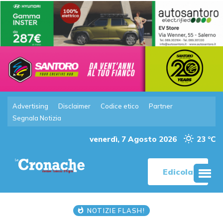
Advertising
Disclaimer
Codice etico
Partner
Segnala Notizia
venerdì, 7 Agosto 2026
23 °C
Edicola
NOTIZIE FLASH!