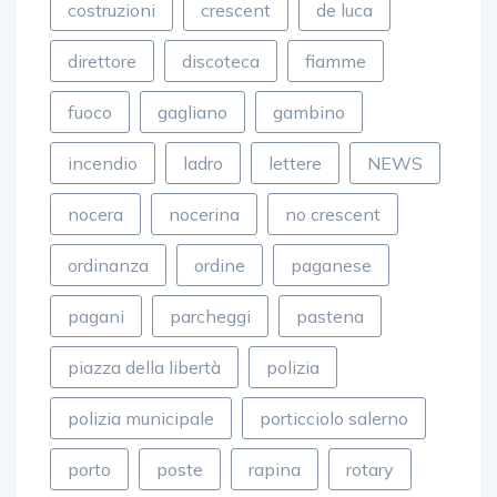
costruzioni
crescent
de luca
direttore
discoteca
fiamme
fuoco
gagliano
gambino
incendio
ladro
lettere
NEWS
nocera
nocerina
no crescent
ordinanza
ordine
paganese
pagani
parcheggi
pastena
piazza della libertà
polizia
polizia municipale
porticciolo salerno
porto
poste
rapina
rotary