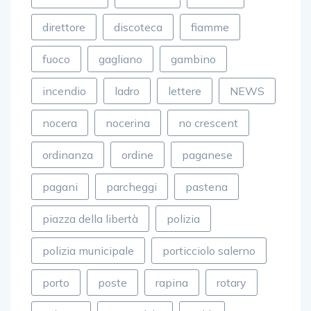
direttore
discoteca
fiamme
fuoco
gagliano
gambino
incendio
ladro
lettere
NEWS
nocera
nocerina
no crescent
ordinanza
ordine
paganese
pagani
parcheggi
pastena
piazza della libertà
polizia
polizia municipale
porticciolo salerno
porto
poste
rapina
rotary
salerno
siniscalchi
soldi