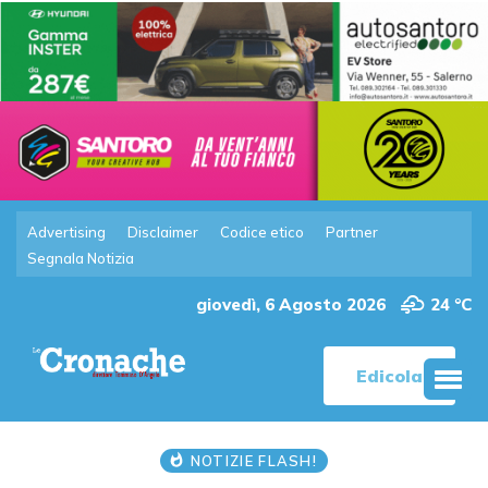
Advertising
Disclaimer
Codice etico
Partner
Segnala Notizia
giovedì, 6 Agosto 2026
24 °C
Edicola
NOTIZIE FLASH!