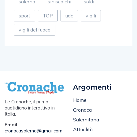
sport
TOP
udc
vigili
vigili del fuoco
Argomenti
Home
Le Cronache, il primo
quotidiano interattivo in
Cronaca
Italia.
Salernitana
Email
:
Attualità
cronacasalerno@gmail.com
Sport
Tel
: