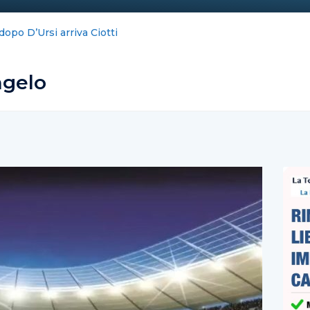
cursione nei talk & news tv
gelo