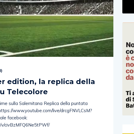
0
)
 edition, la replica della
su Telecolore
ime sulla Salernitana Replica della puntata
4. https://www.youtube.com/live/drcgFNVLCsM?
le facebook:
re/v/civBzMFQ6Ne5tPWf/