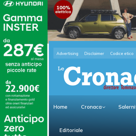
Advertising
Disclaimer
Codice etico
Home
Cronaca
Salern
Editoriale