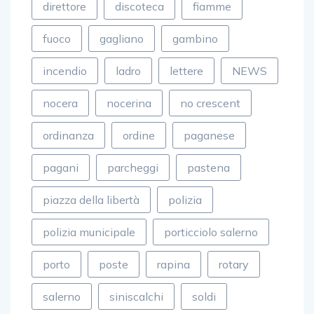
direttore
discoteca
fiamme
fuoco
gagliano
gambino
incendio
ladro
lettere
NEWS
nocera
nocerina
no crescent
ordinanza
ordine
paganese
pagani
parcheggi
pastena
piazza della libertà
polizia
polizia municipale
porticciolo salerno
porto
poste
rapina
rotary
salerno
siniscalchi
soldi