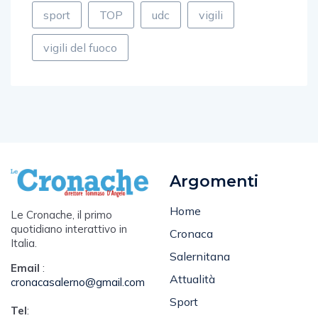
sport
TOP
udc
vigili
vigili del fuoco
Argomenti
Home
Le Cronache, il primo
quotidiano interattivo in
Cronaca
Italia.
Salernitana
Email
:
Attualità
cronacasalerno@gmail.com
Sport