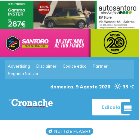
Advertising
Disclaimer
Codice etico
Partner
Segnala Notizia
domenica, 9 Agosto 2026
33 °C
Edicola
NOTIZIE FLASH!