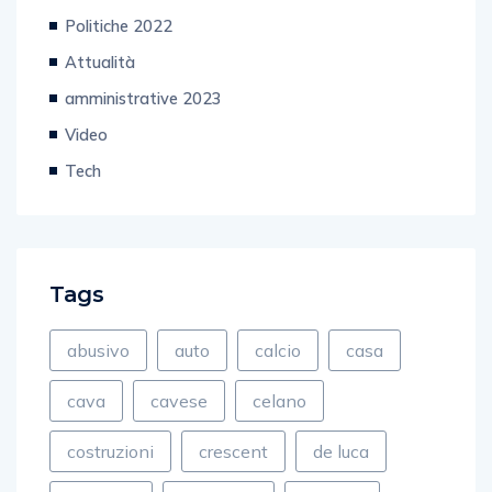
Spettacolo e Cultura
Politiche 2022
Attualità
amministrative 2023
Video
Tech
Tags
abusivo
auto
calcio
casa
cava
cavese
celano
costruzioni
crescent
de luca