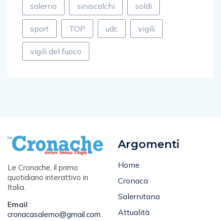
sport
TOP
udc
vigili
vigili del fuoco
Argomenti
Home
Le Cronache, il primo
quotidiano interattivo in
Cronaca
Italia.
Salernitana
Email
:
Attualità
cronacasalerno@gmail.com
Sport