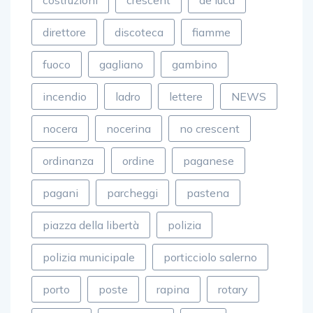
direttore
discoteca
fiamme
fuoco
gagliano
gambino
incendio
ladro
lettere
NEWS
nocera
nocerina
no crescent
ordinanza
ordine
paganese
pagani
parcheggi
pastena
piazza della libertà
polizia
polizia municipale
porticciolo salerno
porto
poste
rapina
rotary
salerno
siniscalchi
soldi