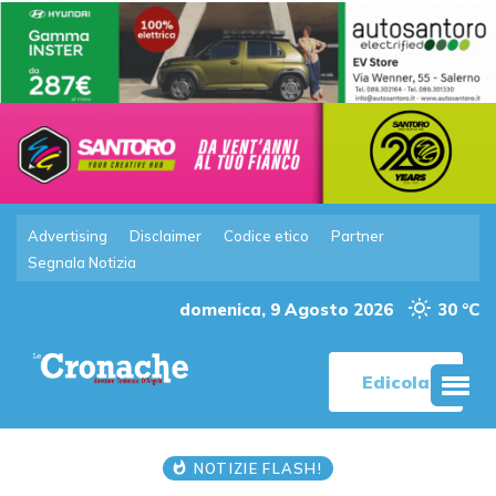
Advertising
Disclaimer
Codice etico
Partner
Segnala Notizia
domenica, 9 Agosto 2026
30 °C
Edicola
NOTIZIE FLASH!