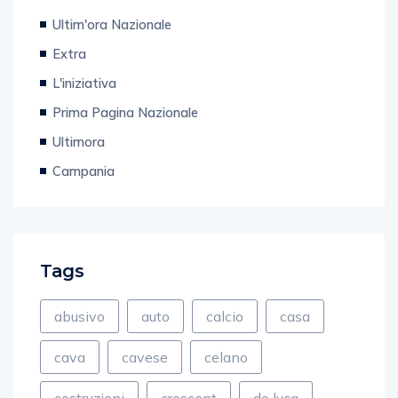
Ultim'ora Nazionale
Extra
L'iniziativa
Prima Pagina Nazionale
Ultimora
Campania
Tags
abusivo
auto
calcio
casa
cava
cavese
celano
costruzioni
crescent
de luca