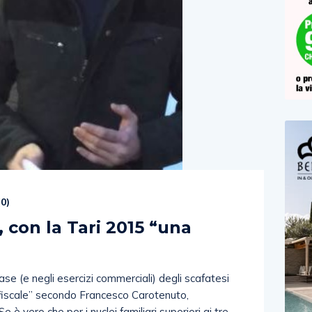
(
0
)
 con la Tari 2015 “una
ase (e negli esercizi commerciali) degli scafatesi
a fiscale” secondo Francesco Carotenuto,
 è vero che per i nuclei familiari superiori ai tre