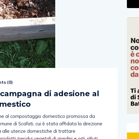
ts (
0
)
a campagna di adesione al
mestico
one al compostaggio domestico promossa da
mune di Scafati, cui è stata affidata la direzione
rà alle utenze domestiche di trattare
dotti (residui vegetali di giardini e orti, rifiuti