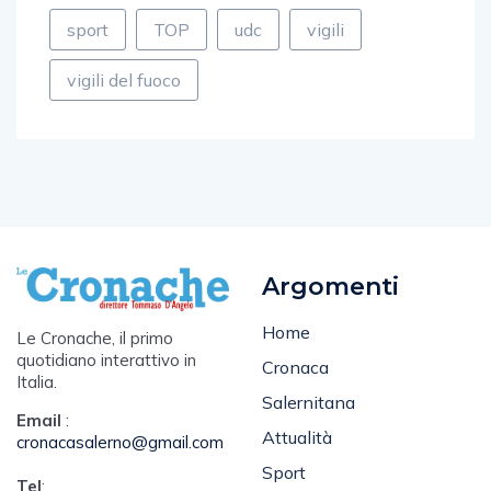
sport
TOP
udc
vigili
vigili del fuoco
Argomenti
Home
Le Cronache, il primo
quotidiano interattivo in
Cronaca
Italia.
Salernitana
Email
:
Attualità
cronacasalerno@gmail.com
Sport
Tel
:
Spettacolo e Cultura
345 1570722