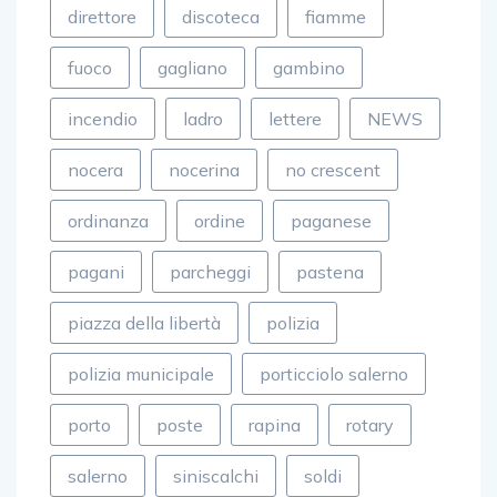
fuoco
gagliano
gambino
incendio
ladro
lettere
NEWS
nocera
nocerina
no crescent
ordinanza
ordine
paganese
pagani
parcheggi
pastena
piazza della libertà
polizia
polizia municipale
porticciolo salerno
porto
poste
rapina
rotary
salerno
siniscalchi
soldi