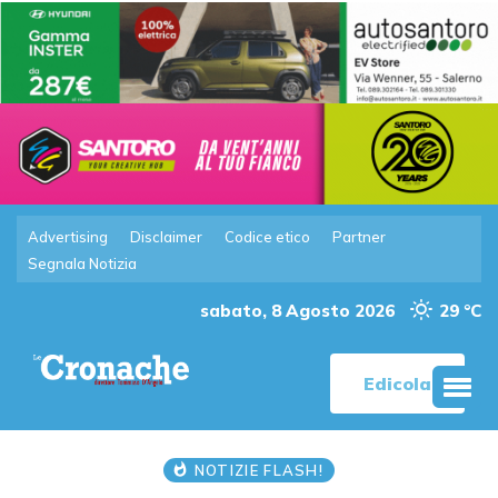
Advertising
Disclaimer
Codice etico
Partner
Segnala Notizia
sabato, 8 Agosto 2026
29 °C
Edicola
NOTIZIE FLASH!