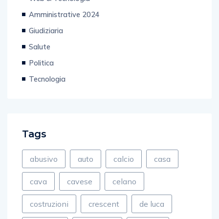
Amministrative 2024
Giudiziaria
Salute
Politica
Tecnologia
Tags
abusivo
auto
calcio
casa
cava
cavese
celano
costruzioni
crescent
de luca
direttore
discoteca
fiamme