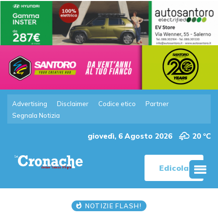
Advertising
Disclaimer
Codice etico
Partner
Segnala Notizia
giovedì, 6 Agosto 2026
20 °C
Edicola
NOTIZIE FLASH!