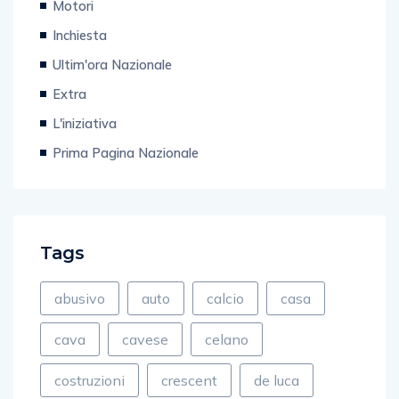
Motori
Inchiesta
Ultim'ora Nazionale
Extra
L'iniziativa
Prima Pagina Nazionale
Tags
abusivo
auto
calcio
casa
cava
cavese
celano
costruzioni
crescent
de luca