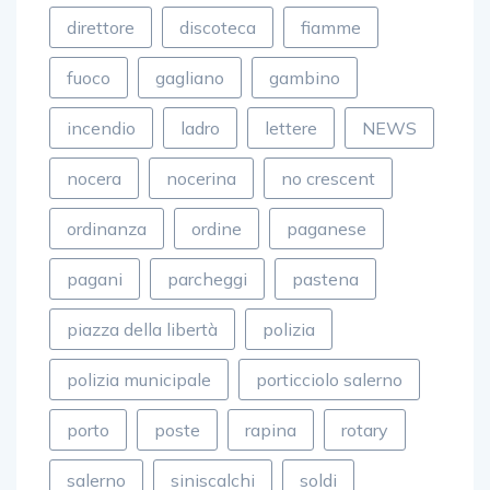
direttore
discoteca
fiamme
fuoco
gagliano
gambino
incendio
ladro
lettere
NEWS
nocera
nocerina
no crescent
ordinanza
ordine
paganese
pagani
parcheggi
pastena
piazza della libertà
polizia
polizia municipale
porticciolo salerno
porto
poste
rapina
rotary
salerno
siniscalchi
soldi