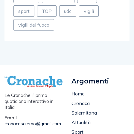
sport
TOP
udc
vigili
vigili del fuoco
Argomenti
Home
Le Cronache, il primo
quotidiano interattivo in
Cronaca
Italia.
Salernitana
Email
:
Attualità
cronacasalerno@gmail.com
Sport