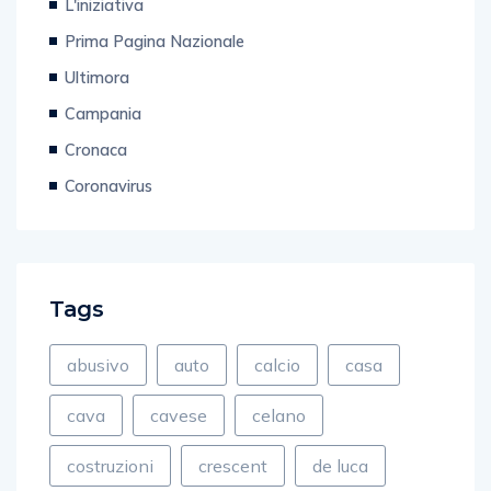
Prima Pagina Nazionale
Ultimora
Campania
Cronaca
Coronavirus
Tags
abusivo
auto
calcio
casa
cava
cavese
celano
costruzioni
crescent
de luca