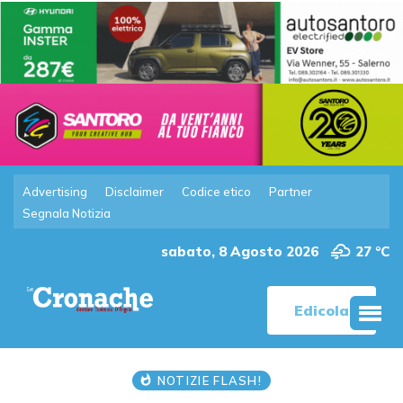
Advertising
Disclaimer
Codice etico
Partner
Segnala Notizia
sabato, 8 Agosto 2026
27 °C
Edicola
NOTIZIE FLASH!