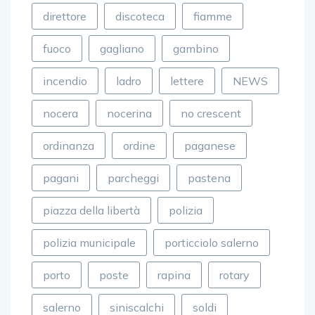
direttore
discoteca
fiamme
fuoco
gagliano
gambino
incendio
ladro
lettere
NEWS
nocera
nocerina
no crescent
ordinanza
ordine
paganese
pagani
parcheggi
pastena
piazza della libertà
polizia
polizia municipale
porticciolo salerno
porto
poste
rapina
rotary
salerno
siniscalchi
soldi