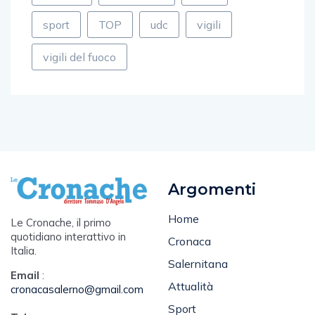
sport
TOP
udc
vigili
vigili del fuoco
Argomenti
Home
Le Cronache, il primo
quotidiano interattivo in
Cronaca
Italia.
Salernitana
Email
:
Attualità
cronacasalerno@gmail.com
Sport
Tel
: