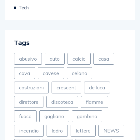
Tech
Tags
abusivo
auto
calcio
casa
cava
cavese
celano
costruzioni
crescent
de luca
direttore
discoteca
fiamme
fuoco
gagliano
gambino
incendio
ladro
lettere
NEWS