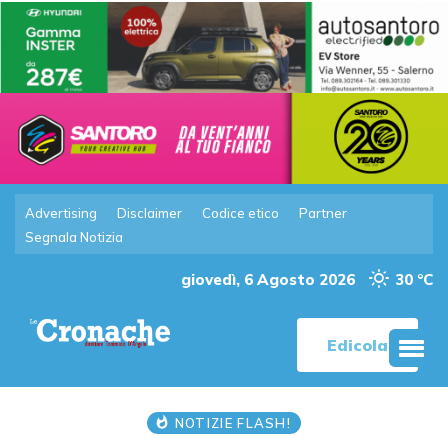
Advertising
Disclaimer
Codice etico
Partner
Segnala Notizia
giovedì, 6 Agosto 2026
30 °C
Edicola
NOTIZIE FLASH!