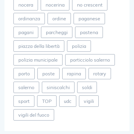
nocera
nocerina
no crescent
ordinanza
ordine
paganese
pagani
parcheggi
pastena
piazza della libertà
polizia
polizia municipale
porticciolo salerno
porto
poste
rapina
rotary
salerno
siniscalchi
soldi
sport
TOP
udc
vigili
vigili del fuoco