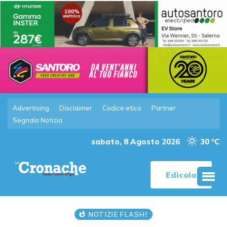
Advertising
Disclaimer
Codice etico
Partner
Segnala Notizia
sabato, 8 Agosto 2026
30 °C
Edicola
NOTIZIE FLASH!