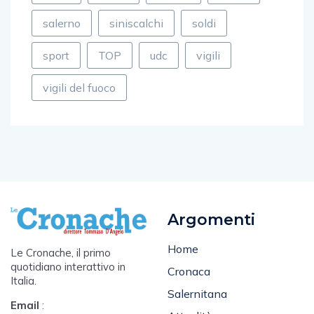
salerno
siniscalchi
soldi
sport
TOP
udc
vigili
vigili del fuoco
Argomenti
Home
Le Cronache, il primo
quotidiano interattivo in
Cronaca
Italia.
Salernitana
Email
: