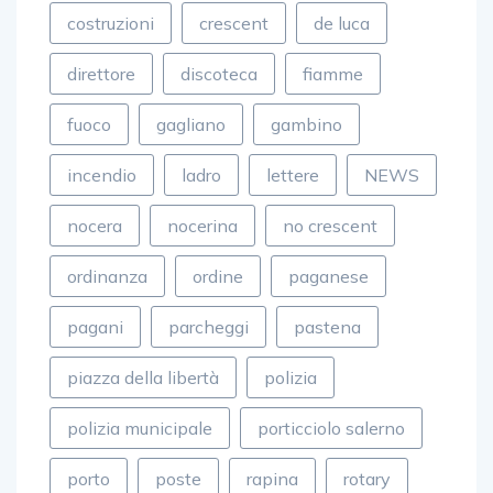
costruzioni
crescent
de luca
direttore
discoteca
fiamme
fuoco
gagliano
gambino
incendio
ladro
lettere
NEWS
nocera
nocerina
no crescent
ordinanza
ordine
paganese
pagani
parcheggi
pastena
piazza della libertà
polizia
polizia municipale
porticciolo salerno
porto
poste
rapina
rotary