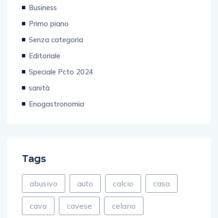
Business
Primo piano
Senza categoria
Editoriale
Speciale Pcto 2024
sanità
Enogastronomia
Tags
abusivo
auto
calcio
casa
cava
cavese
celano