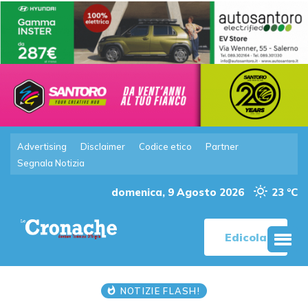
Advertising
Disclaimer
Codice etico
Partner
Segnala Notizia
domenica, 9 Agosto 2026
23 °C
Edicola
NOTIZIE FLASH!