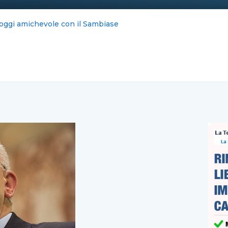
ernet blocca la Costiera : FeNAILP, chiederemo i danni