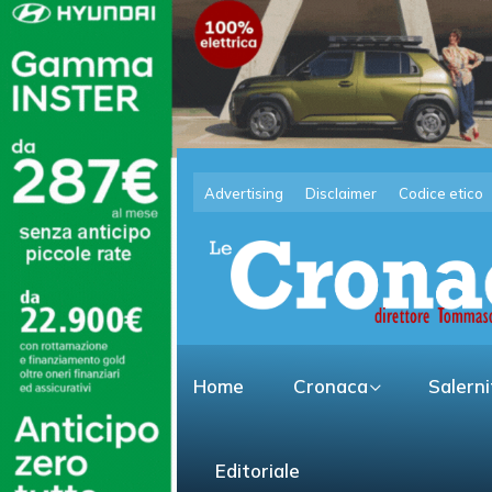
Advertising
Disclaimer
Codice etico
Home
Cronaca
Salern
Editoriale