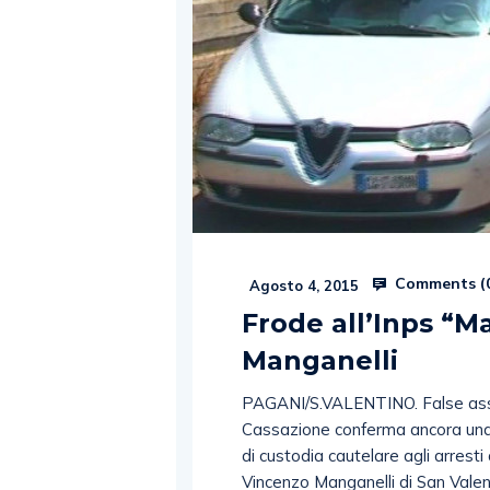
Comments (
Agosto 4, 2015
Frode all’Inps “M
Manganelli
PAGANI/S.VALENTINO. False assunzi
Cassazione conferma ancora una v
di custodia cautelare agli arresti
Vincenzo Manganelli di San Valenti