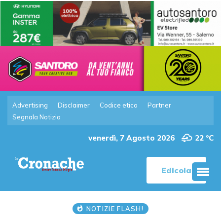
Advertising
Disclaimer
Codice etico
Partner
Segnala Notizia
venerdì, 7 Agosto 2026
22 °C
Edicola
NOTIZIE FLASH!