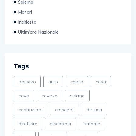
Motori
Inchiesta
Ultim'ora Nazionale
Tags
abusivo
auto
calcio
casa
cava
cavese
celano
costruzioni
crescent
de luca
direttore
discoteca
fiamme
fuoco
gagliano
gambino