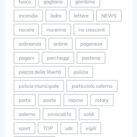
incendio
ladro
lettere
NEWS
nocera
nocerina
no crescent
ordinanza
ordine
paganese
pagani
parcheggi
pastena
piazza della libertà
polizia
polizia municipale
porticciolo salerno
porto
poste
rapina
rotary
salerno
siniscalchi
soldi
sport
TOP
udc
vigili
vigili del fuoco