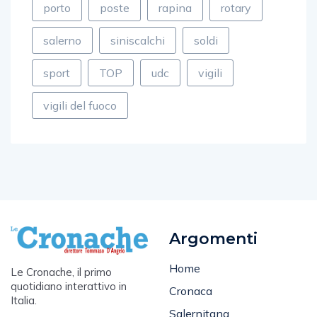
porto
poste
rapina
rotary
salerno
siniscalchi
soldi
sport
TOP
udc
vigili
vigili del fuoco
Argomenti
Home
Le Cronache, il primo
quotidiano interattivo in
Cronaca
Italia.
Salernitana