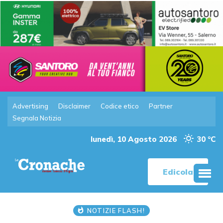
Advertising
Disclaimer
Codice etico
Partner
Segnala Notizia
lunedì, 10 Agosto 2026
30 °C
Edicola
NOTIZIE FLASH!