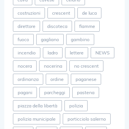
costruzioni
crescent
de luca
direttore
discoteca
fiamme
fuoco
gagliano
gambino
incendio
ladro
lettere
NEWS
nocera
nocerina
no crescent
ordinanza
ordine
paganese
pagani
parcheggi
pastena
piazza della libertà
polizia
polizia municipale
porticciolo salerno