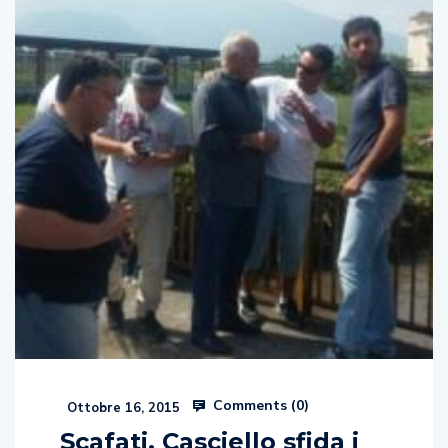
Comments (
0
)
Ottobre 16, 2015
Scafati. Casciello sfida i