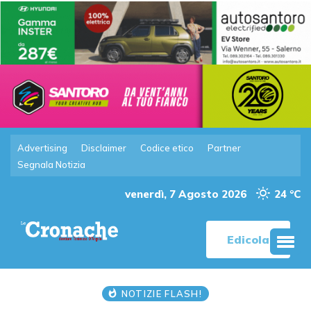
Advertising
Disclaimer
Codice etico
Partner
Segnala Notizia
venerdì, 7 Agosto 2026
24 °C
Edicola
NOTIZIE FLASH!