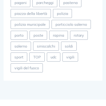
pagani
parcheggi
pastena
piazza della libertà
polizia
polizia municipale
porticciolo salerno
porto
poste
rapina
rotary
salerno
siniscalchi
soldi
sport
TOP
udc
vigili
vigili del fuoco