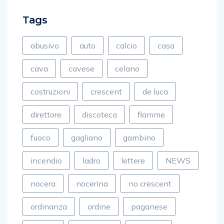
Tags
abusivo
auto
calcio
casa
cava
cavese
celano
costruzioni
crescent
de luca
direttore
discoteca
fiamme
fuoco
gagliano
gambino
incendio
ladro
lettere
NEWS
nocera
nocerina
no crescent
ordinanza
ordine
paganese