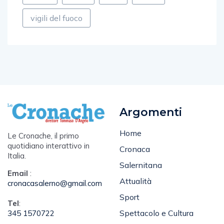
sport
TOP
udc
vigili
vigili del fuoco
Argomenti
Home
Le Cronache, il primo
quotidiano interattivo in
Cronaca
Italia.
Salernitana
Email
:
Attualità
cronacasalerno@gmail.com
Sport
Tel
:
Spettacolo e Cultura
345 1570722