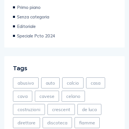
Business
Primo piano
Senza categoria
Editoriale
Speciale Pcto 2024
Tags
abusivo
auto
calcio
casa
cava
cavese
celano
costruzioni
crescent
de luca
direttore
discoteca
fiamme