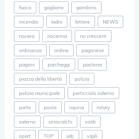
fuoco
gagliano
gambino
incendio
ladro
lettere
NEWS
nocera
nocerina
no crescent
ordinanza
ordine
paganese
pagani
parcheggi
pastena
piazza della libertà
polizia
polizia municipale
porticciolo salerno
porto
poste
rapina
rotary
salerno
siniscalchi
soldi