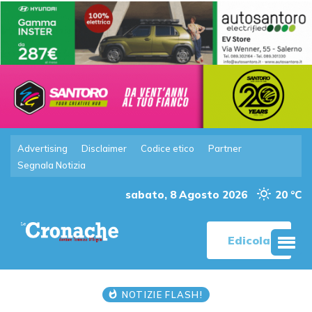
Advertising
Disclaimer
Codice etico
Partner
Segnala Notizia
sabato, 8 Agosto 2026
20 °C
Edicola
NOTIZIE FLASH!