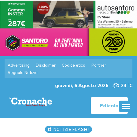
Advertising
Disclaimer
Codice etico
Partner
Segnala Notizia
giovedì, 6 Agosto 2026
23 °C
Edicola
NOTIZIE FLASH!