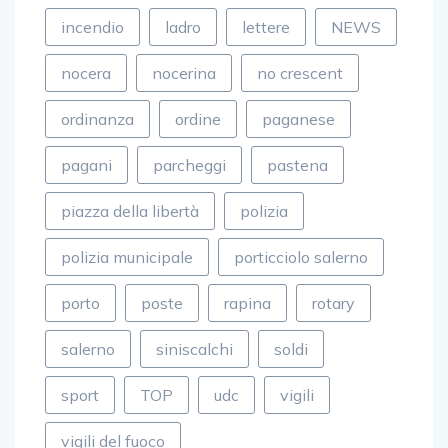
fuoco
gagliano
gambino
incendio
ladro
lettere
NEWS
nocera
nocerina
no crescent
ordinanza
ordine
paganese
pagani
parcheggi
pastena
piazza della libertà
polizia
polizia municipale
porticciolo salerno
porto
poste
rapina
rotary
salerno
siniscalchi
soldi
sport
TOP
udc
vigili