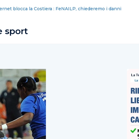
erno, via libera all’impianto per la cremazione degli animali do
e sport