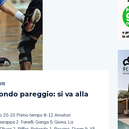
(
0
)
ondo pareggio: si va alla
no 20-20 Primo tempo 8-12 Amatori
arappa 2, Fanelli, Ganga 5, Giona, La
liveri 2, Piffer, Rotondo 1, Roscino, Duran 9. All: