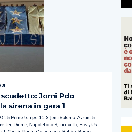
(
0
)
 scudetto: Jomi Pdo
la sirena in gara 1
5 Primo tempo 11-8 Jomi Salerno: Avram 5,
runster, Diome, Napoletano 3, Iacovello, Pavlyk 5,
rast. Coach: Nasta Conversano: Babbo, Barani,