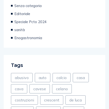
Senza categoria
Editoriale
Speciale Pcto 2024
sanità
Enogastronomia
Tags
abusivo
auto
calcio
casa
cava
cavese
celano
costruzioni
crescent
de luca