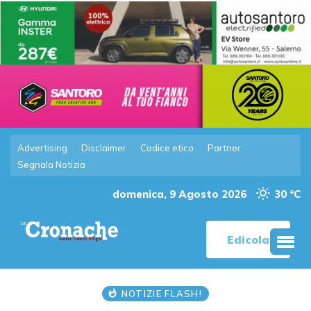
Advertising
Disclaimer
Codice etico
Partner
Segnala Notizia
domenica, 9 Agosto 2026
30 °C
Edicola
NOTIZIE FLASH!