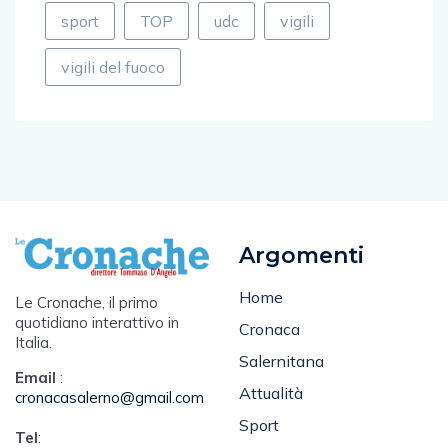
sport
TOP
udc
vigili
vigili del fuoco
Argomenti
Home
Le Cronache, il primo
quotidiano interattivo in
Cronaca
Italia.
Salernitana
Email
:
Attualità
cronacasalerno@gmail.com
Sport
Tel
: