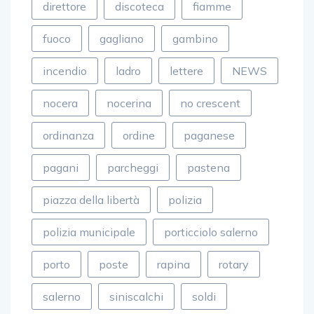
direttore
discoteca
fiamme
fuoco
gagliano
gambino
incendio
ladro
lettere
NEWS
nocera
nocerina
no crescent
ordinanza
ordine
paganese
pagani
parcheggi
pastena
piazza della libertà
polizia
polizia municipale
porticciolo salerno
porto
poste
rapina
rotary
salerno
siniscalchi
soldi