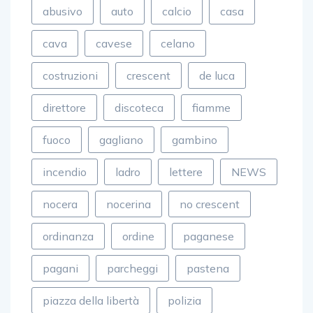
abusivo
auto
calcio
casa
cava
cavese
celano
costruzioni
crescent
de luca
direttore
discoteca
fiamme
fuoco
gagliano
gambino
incendio
ladro
lettere
NEWS
nocera
nocerina
no crescent
ordinanza
ordine
paganese
pagani
parcheggi
pastena
piazza della libertà
polizia