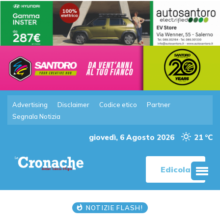
Advertising
Disclaimer
Codice etico
Partner
Segnala Notizia
giovedì, 6 Agosto 2026
21 °C
Edicola
NOTIZIE FLASH!