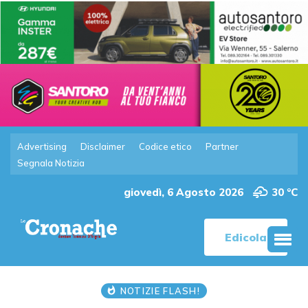
Advertising
Disclaimer
Codice etico
Partner
Segnala Notizia
giovedì, 6 Agosto 2026
30 °C
Edicola
NOTIZIE FLASH!