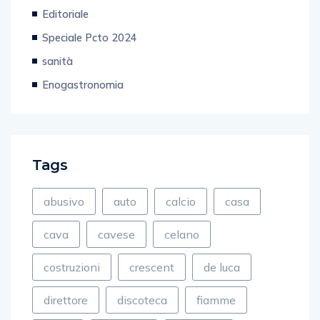
Senza categoria
Editoriale
Speciale Pcto 2024
sanità
Enogastronomia
Tags
abusivo
auto
calcio
casa
cava
cavese
celano
costruzioni
crescent
de luca
direttore
discoteca
fiamme