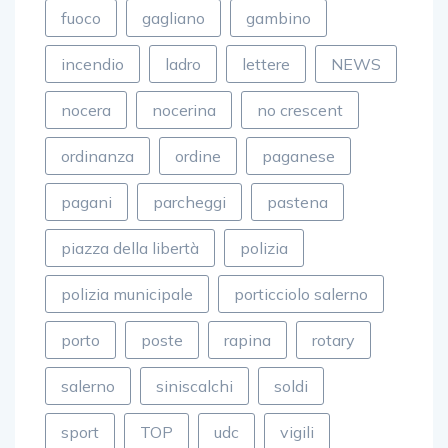
fuoco
gagliano
gambino
incendio
ladro
lettere
NEWS
nocera
nocerina
no crescent
ordinanza
ordine
paganese
pagani
parcheggi
pastena
piazza della libertà
polizia
polizia municipale
porticciolo salerno
porto
poste
rapina
rotary
salerno
siniscalchi
soldi