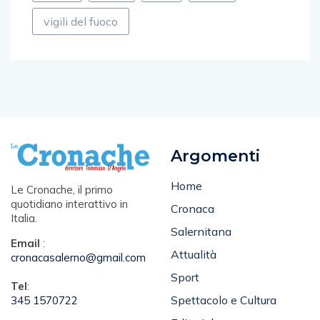
sport
TOP
udc
vigili
vigili del fuoco
Argomenti
Home
Le Cronache, il primo
quotidiano interattivo in
Cronaca
Italia.
Salernitana
Email
:
Attualità
cronacasalerno@gmail.com
Sport
Tel
:
Spettacolo e Cultura
345 1570722