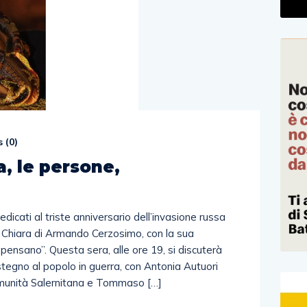
 (
0
)
a, le persone,
dicati al triste anniversario dell’invasione russa
a Chiara di Armando Cerzosimo, con la sua
pensano”. Questa sera, alle ore 19, si discuterà
stegno al popolo in guerra, con Antonia Autuori
munità Salernitana e Tommaso […]