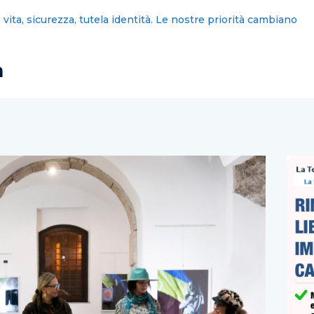
bbattere muri, non contarsi nei cortili
a