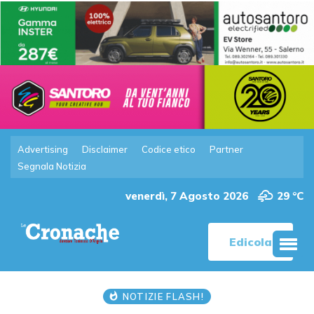
Advertising
Disclaimer
Codice etico
Partner
Segnala Notizia
venerdì, 7 Agosto 2026
29 °C
Edicola
NOTIZIE FLASH!