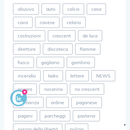
abusivo
auto
calcio
casa
cava
cavese
celano
costruzioni
crescent
de luca
direttore
discoteca
fiamme
fuoco
gagliano
gambino
incendio
ladro
lettere
NEWS
nocera
nocerina
no crescent
ordinanza
ordine
paganese
pagani
parcheggi
pastena
piazza della libertà
polizia