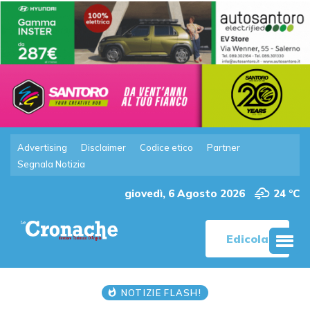
Advertising
Disclaimer
Codice etico
Partner
Segnala Notizia
giovedì, 6 Agosto 2026
24 °C
Edicola
NOTIZIE FLASH!