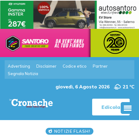
Advertising
Disclaimer
Codice etico
Partner
Segnala Notizia
giovedì, 6 Agosto 2026
21 °C
Edicola
NOTIZIE FLASH!