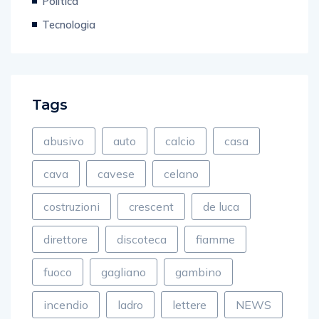
Politica
Tecnologia
Tags
abusivo
auto
calcio
casa
cava
cavese
celano
costruzioni
crescent
de luca
direttore
discoteca
fiamme
fuoco
gagliano
gambino
incendio
ladro
lettere
NEWS