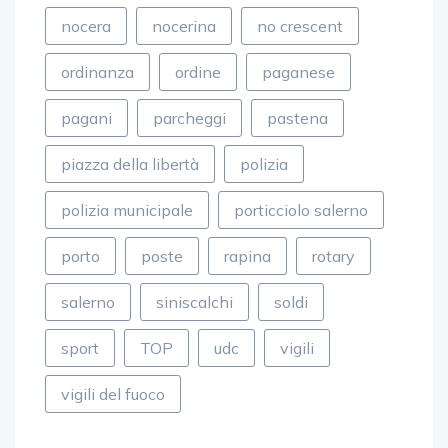
nocera
nocerina
no crescent
ordinanza
ordine
paganese
pagani
parcheggi
pastena
piazza della libertà
polizia
polizia municipale
porticciolo salerno
porto
poste
rapina
rotary
salerno
siniscalchi
soldi
sport
TOP
udc
vigili
vigili del fuoco